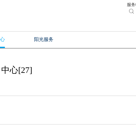
服务电

心
阳光服务
心[27]