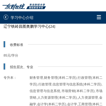


学习中心介绍
辽宁铁岭昌图奥鹏学习中心[24]
录取通知书查询
学院平台图像校对
学信网图像校对
网上交费
收费标准
学籍查询
学生证查询打印
85元/学分
学籍相关申请
论文综合评定系统
招生层次、专业
信息确认及测试
专升本：
财务管理,财务管理(本科二学历),行政管理(本科二
学历),行政管理,信息管理与信息系统(本科二学历),

重置密码
信息管理与信息系统,市场营销(本科二学历),市场
营销,人力资源管理(本科二学历),人力资源管理,金
融学,会计学(本科二学历),会计学,工商管理(本科二