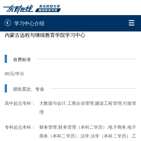


学习中心介绍
内蒙古远程与继续教育学院学习中心
录取通知书查询
学院平台图像校对
学信网图像校对
网上交费
收费标准
学籍查询
学生证查询打印
80元/学分
学籍相关申请
论文综合评定系统
招生层次、专业
信息确认及测试
高中起点专科：
大数据与会计,工商企业管理,建设工程管理,行政管
理

重置密码
专科起点本科：
财务管理,财务管理（本科二学历）,电子商务,电子
商务（本科二学历）,法学,法学（本科二学历）,工