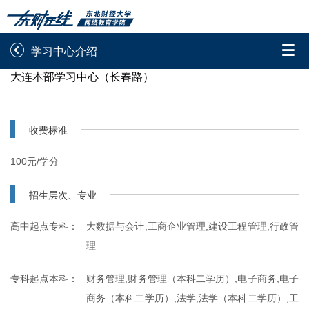


学习中心介绍
大连本部学习中心（长春路）
录取通知书查询
学院平台图像校对
学信网图像校对
网上交费
收费标准
学籍查询
学生证查询打印
100元/学分
学籍相关申请
论文综合评定系统
招生层次、专业
信息确认及测试
高中起点专科：
大数据与会计,工商企业管理,建设工程管理,行政管
理

重置密码
专科起点本科：
财务管理,财务管理（本科二学历）,电子商务,电子
商务（本科二学历）,法学,法学（本科二学历）,工