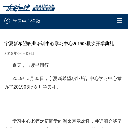


学习中心活动
录取通知书查询
学院平台图像校对
宁夏新希望职业培训中心学习中心201903批次开学典礼
学信网图像校对
网上交费
2019年04月09日
学籍查询
学生证查询打印
春天，与读书同行！
学籍相关申请
论文综合评定系统
2019年3月30日，宁夏新希望职业培训中心学习中心举
办了201903批次开学典礼。
信息确认及测试

重置密码
学习中心老师对新同学的到来表示欢迎，并详细介绍了